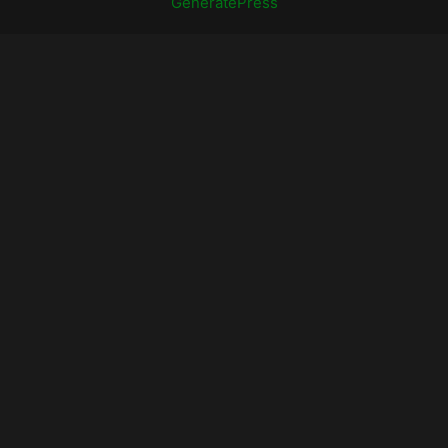
GeneratePress