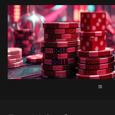
İçeriğe
atla
Menü