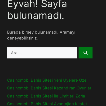
Eyvah! Sayfa
bulunamadı.
Burada birşey bulunamadı. Aramayı
deneyebilirsiniz.
için
ara
Casinomobi Bahis Sitesi Yeni Üyelere Özel
Casinomobi Bahis Sitesi Kazandıran Oyunlar
Casinomobi Bahis Sitesi ile Limitleri Zorla
Casinomobi Bahis Sitesi Avantajları Keşfet