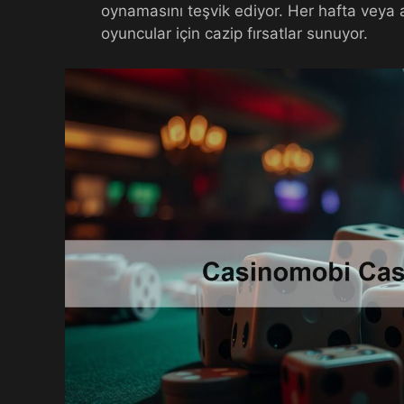
oynamasını teşvik ediyor. Her hafta veya a
oyuncular için cazip fırsatlar sunuyor.