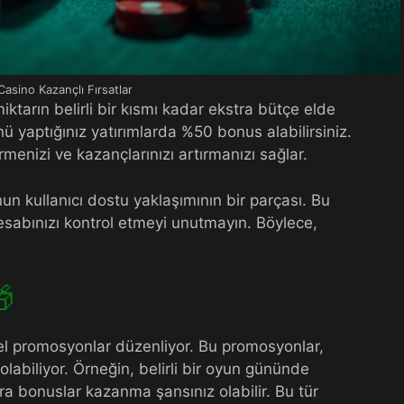
asino Kazançlı Fırsatlar
ktarın belirli bir kısmı kadar ekstra bütçe elde
 yaptığınız yatırımlarda %50 bonus alabilirsiniz.
enizi ve kazançlarınızı artırmanızı sağlar.
nun kullanıcı dostu yaklaşımının bir parçası. Bu
hesabınızı kontrol etmeyi unutmayın. Böylece,

el promosyonlar düzenliyor. Bu promosyonlar,
 olabiliyor. Örneğin, belirli bir oyun gününde
a bonuslar kazanma şansınız olabilir. Bu tür