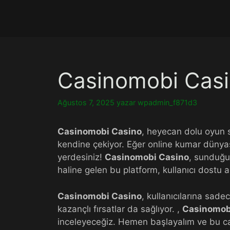
Casinomobi Casin
Ağustos 7, 2025
yazar
wpadmin_f871d3
Casinomobi Casino
, heyecan dolu oyun se
kendine çekiyor. Eğer online kumar dünyası
yerdesiniz!
Casinomobi Casino
, sunduğu 
haline gelen bu platform, kullanıcı dostu a
Casinomobi Casino
, kullanıcılarına sa
kazançlı fırsatlar da sağlıyor. ,
Casinomob
inceleyeceğiz. Hemen başlayalım ve bu c