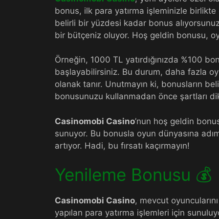
bonus, ilk para yatırma işleminizle birlikte 
belirli bir yüzdesi kadar bonus alıyorsu
bir bütçeniz oluyor. Hoş geldin bonusu, oyu
Örneğin, 1000 TL yatırdığınızda %100 bon
başlayabilirsiniz. Bu durum, daha fazla 
olanak tanır. Unutmayın ki, bonusların beli
bonusunuzu kullanmadan önce şartları di
Casinomobi Casino
’nun hoş geldin bonus
sunuyor. Bu bonusla oyun dünyasına adım 
artıyor. Hadi, bu fırsatı kaçırmayın!
Yenileme Bonusu 💰
Casinomobi Casino
, mevcut oyuncularını
yapılan para yatırma işlemleri için sunulu