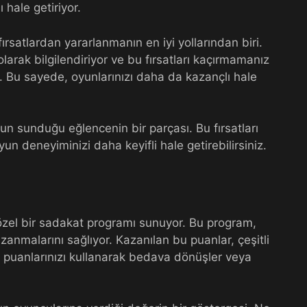
 hale getiriyor.
ırsatlardan yararlanmanın en iyi yollarından biri.
 olarak bilgilendiriyor ve bu fırsatları kaçırmamanız
or. Bu sayede, oyunlarınızı daha da kazançlı hale
nun sunduğu eğlencenin bir parçası. Bu fırsatları
oyun deneyiminizi daha keyifli hale getirebilirsiniz.

özel bir sadakat programı sunuyor. Bu program,
zanmalarını sağlıyor. Kazanılan bu puanlar, çeşitli
ken puanlarınızı kullanarak bedava dönüşler veya