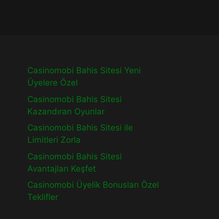
Casinomobi Bahis Sitesi Yeni
Üyelere Özel
Casinomobi Bahis Sitesi
Kazandıran Oyunlar
Casinomobi Bahis Sitesi ile
Limitleri Zorla
Casinomobi Bahis Sitesi
Avantajları Keşfet
Casinomobi Üyelik Bonusları Özel
Teklifler