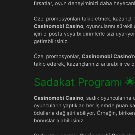
fırsatlar, oyun deneyiminizi daha heyecanlı
Özel promosyonları takip etmek, kazançlı f
Casinomobi Casino
, oyuncularını sürekli
için e-posta veya bildirimlerle sizi uyarıy
getirebilirsiniz.
Özel promosyonlar,
Casinomobi Casino
’
takip ederek, kazançlarınızı artırabilir ve 
Sadakat Programı 
Casinomobi Casino
, sadık oyuncularına 
oyuncuların yaptıkları her işlemde puan ka
ödüllerle değiştirilebiliyor. Örneğin, biri
bonuslar alabilirsiniz.