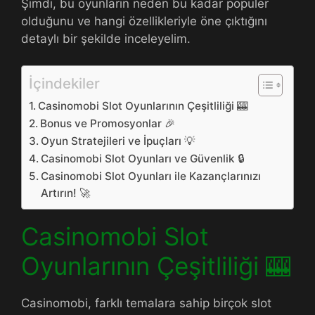
Şimdi, bu oyunların neden bu kadar popüler
olduğunu ve hangi özellikleriyle öne çıktığını
detaylı bir şekilde inceleyelim.
İçindekiler
Casinomobi Slot Oyunlarının Çeşitliliği 🎰
Bonus ve Promosyonlar 🎉
Oyun Stratejileri ve İpuçları 💡
Casinomobi Slot Oyunları ve Güvenlik 🔒
Casinomobi Slot Oyunları ile Kazançlarınızı
Artırın! 🚀
Casinomobi Slot
Oyunlarının Çeşitliliği 🎰
Casinomobi, farklı temalara sahip birçok slot