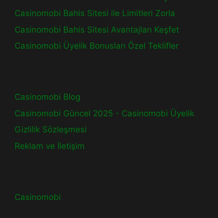
Casinomobi Bahis Sitesi ile Limitleri Zorla
Casinomobi Bahis Sitesi Avantajları Keşfet
Casinomobi Üyelik Bonusları Özel Teklifler
Casinomobi Blog
Casinomobi Güncel 2025 - Casinomobi Üyelik
Gizlilik Sözleşmesi
Reklam ve İletişim
Casinomobi