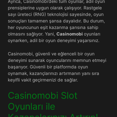
Ayrıca, Casinomobi’deki tüm oyunlar, adil oyun
prensiplerine uygun olarak çalışıyor. Rastgele
sayı üreteci (RNG) teknolojisi sayesinde, oyun
sonuçları tamamen şansa dayalıdır. Bu durum,
her oyuncunun eşit kazanma şansına sahip
olmasını sağlıyor. Yani,
Casinomobi
oyunları
oynarken, adil bir oyun deneyimi yaşarsınız.
Casinomobi, güvenli ve eğlenceli bir oyun
deneyimi sunarak oyuncularını memnun etmeyi
başarıyor. Güvenli bir platformda oyun
oynamak, kazançlarınızı artırmanın yanı sıra
keyifli vakit geçirmenizi de sağlar.
Casinomobi Slot
Oyunları ile