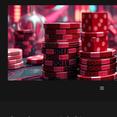
İçeriğe
atla
Menü